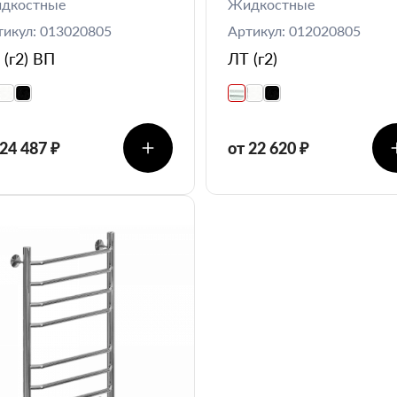
дкостные
Жидкостные
тикул: 013020805
Артикул: 012020805
 (г2) ВП
ЛТ (г2)
 24 487 ₽
от 22 620 ₽