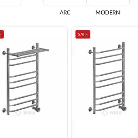
ARC
MODERN
E
SALE