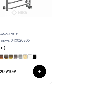
дкостные
тикул: 040020805
(г)
 20 910 ₽