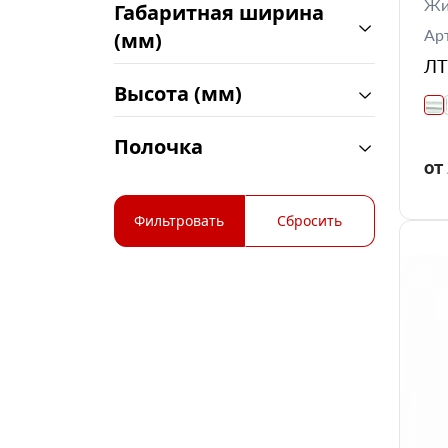
Жи
Габаритная ширина
Ар
(мм)
ЛТ
Высота (мм)
Полочка
от
Фильтровать
Сбросить