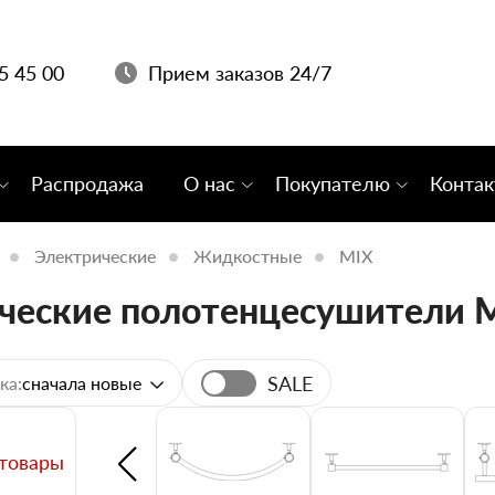
05 45 00
Прием заказов 24/7
Распродажа
О нас
Покупателю
Конта
Электрические
Жидкостные
MIX
ческие полотенцесушители 
SALE
ка:
сначала новые
 товары