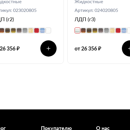
дкостные
Жидкостные
тикул: 023020805
Артикул: 024020805
П (г2)
ЛДП (г3)
 26 356 ₽
от 26 356 ₽
лог
Покупателю
О нас