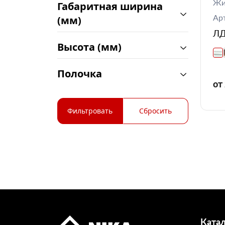
Жи
Габаритная ширина
Ар
(мм)
ЛД
Высота (мм)
Полочка
от
Фильтровать
Сбросить
Ката