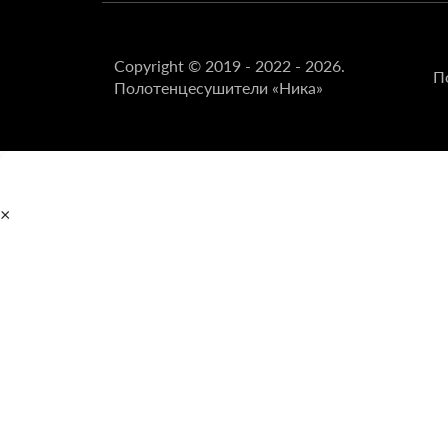
Copyright © 2019 - 2022 - 2026.
П
Полотенцесушители «Ника»
×
Главная
Полотенцесушители
Водяные
Электрические