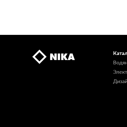
Ката
Водя
Элект
Диза