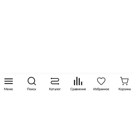
Оптовые продажи
Контакты
8 (800) 505 45 00
sales@pknika.ru
Москва, р-н Коммунарка, кв-л 35, 10, Бизнес-
квартал Прокшино, этаж 3, офис 315
Меню
Поиск
Каталог
Сравнение
Избранное
Корзина