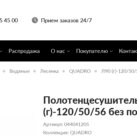
05 45 00
Прием заказов 24/7
Распродажа
О нас
Покупателю
Конта
Водяные
Лесенка
QUADRO
Л90 (г)-120/50
Полотенцесушитель
(г)-120/50/56 без п
Артикул: 044041205
Коллекция: QUADRO