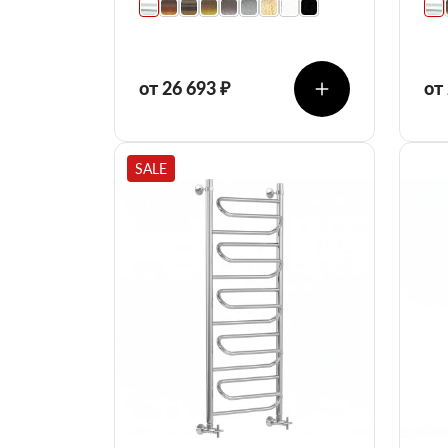
от 26 693 ₽
от
SALE