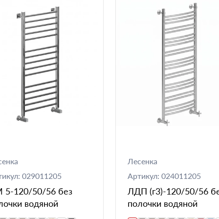
сенка
Лесенка
тикул: 029011205
Артикул: 024011205
 5-120/50/56 без
ЛДП (г3)-120/50/56 б
лочки водяной
полочки водяной