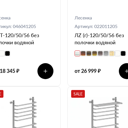
сенка
Лесенка
тикул: 046041205
Артикул: 022011205
T-120/50/56 без
ЛZ (г)-120/50/56 без
лочки водяной
полочки водяной
 18 345 ₽
от 26 999 ₽
E
SALE