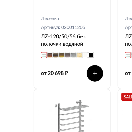
Лесенка
Ле
Артикул: 020011205
Ар
ЛZ-120/50/56 без
ЛZ
полочки водяной
по
от 20 698 ₽
от
SAL