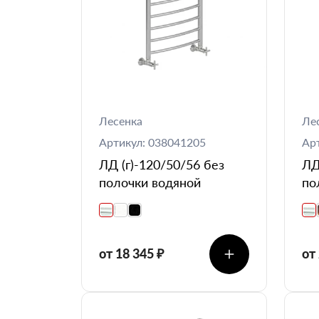
Лесенка
Ле
Артикул: 038041205
Ар
ЛД (г)-120/50/56 без
ЛД
полочки водяной
по
от 18 345 ₽
от