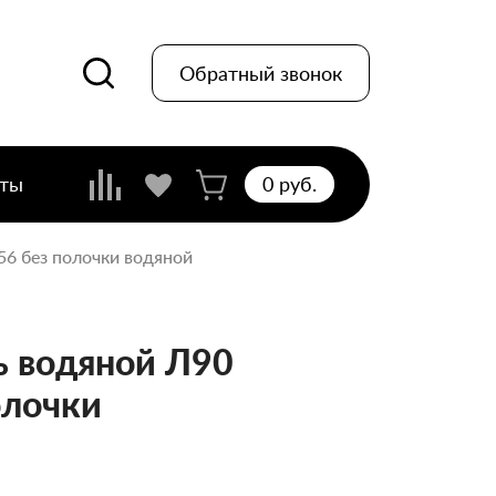
Обратный звонок
кты
0 pуб.
/56 без полочки водяной
 водяной Л90
олочки