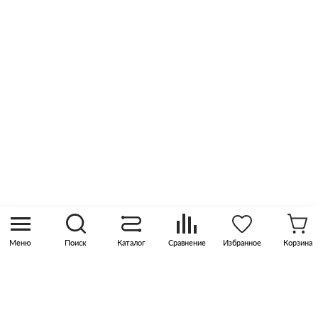
Отзывы
Оптовые продажи
Контакты
8 (800) 505 45 00
sales@pknika.ru
Москва, р-н Коммунарка, кв-л 35, 10, Бизнес-
квартал Прокшино, этаж 3, офис 315
Меню
Поиск
Каталог
Сравнение
Избранное
Корзина