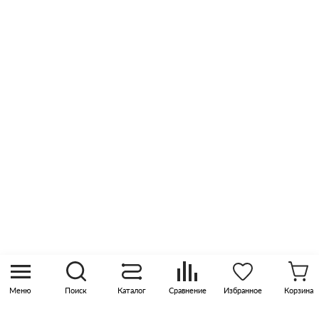
Возврат и обмен
Сертификаты
Отзывы
Оптовые продажи
Контакты
8 (800) 505 45 00
sales@pknika.ru
Москва, р-н Коммунарка, кв-л 35, 10, Бизнес-
квартал Прокшино, этаж 3, офис 315
Меню
Поиск
Каталог
Сравнение
Избранное
Корзина