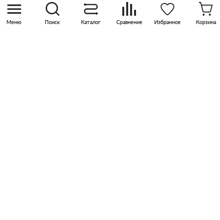
квартал Прокшино, этаж 3, офис 315
Меню
Поиск
Каталог
Сравнение
Избранное
Корзина