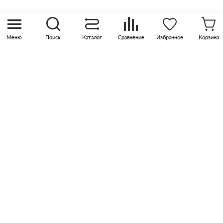
Москва, р-н Коммунарка, кв-л 35, 10, Бизнес-
квартал Прокшино, этаж 3, офис 315
Меню
Поиск
Каталог
Сравнение
Избранное
Корзина