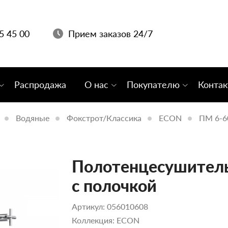
05 45 00
Прием заказов 24/7
Распродажа
О нас
Покупателю
Конта
Водяные
Фокстрот/Классика
ECON
ПМ 6-6
Полотенцесушитель
с полочкой
Артикул: 056010608
Коллекция: ECON