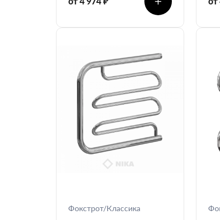
от 4 974 ₽
от
Фокстрот/Классика
Фо