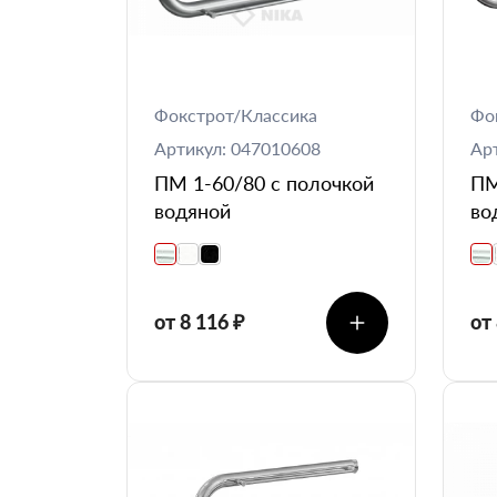
Фокстрот/Классика
Фо
Артикул: 047010608
Ар
ПМ 1-60/80 с полочкой
ПМ
водяной
во
от 8 116 ₽
от