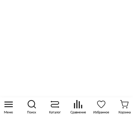
Сертификаты
Отзывы
Оптовые продажи
Контакты
8 (800) 505 45 00
sales@pknika.ru
Москва, р-н Коммунарка, кв-л 35, 10, Бизнес-
квартал Прокшино, этаж 3, офис 315
Меню
Поиск
Каталог
Сравнение
Избранное
Корзина