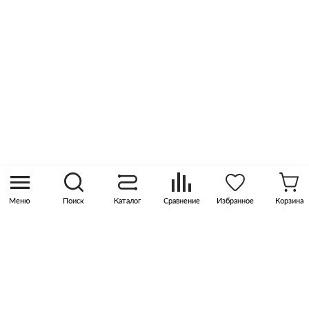
Оптовые продажи
Контакты
8 (800) 505 45 00
sales@pknika.ru
Москва, р-н Коммунарка, кв-л 35, 10, Бизнес-
квартал Прокшино, этаж 3, офис 315
Меню
Поиск
Каталог
Сравнение
Избранное
Корзина