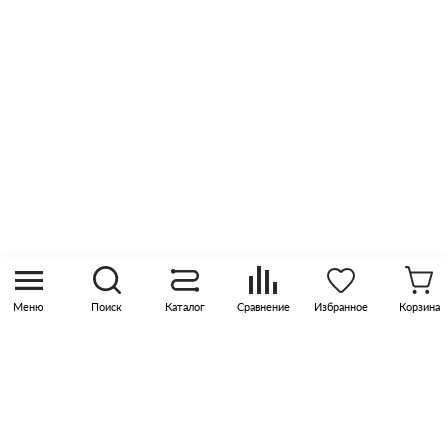
Оптовые продажи
Контакты
8 (800) 505 45 00
sales@pknika.ru
Москва, р-н Коммунарка, кв-л 35, 10, Бизнес-
квартал Прокшино, этаж 3, офис 315
Меню
Поиск
Каталог
Сравнение
Избранное
Корзина