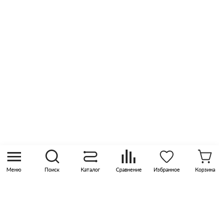
Отзывы
Оптовые продажи
Контакты
8 (800) 505 45 00
sales@pknika.ru
Москва, р-н Коммунарка, кв-л 35, 10, Бизнес-
квартал Прокшино, этаж 3, офис 315
Меню
Поиск
Каталог
Сравнение
Избранное
Корзина