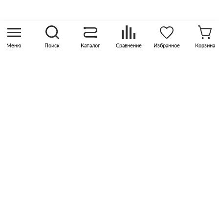
Москва, р-н Коммунарка, кв-л 35, 10, Бизнес-
квартал Прокшино, этаж 3, офис 315
Меню
Поиск
Каталог
Сравнение
Избранное
Корзина