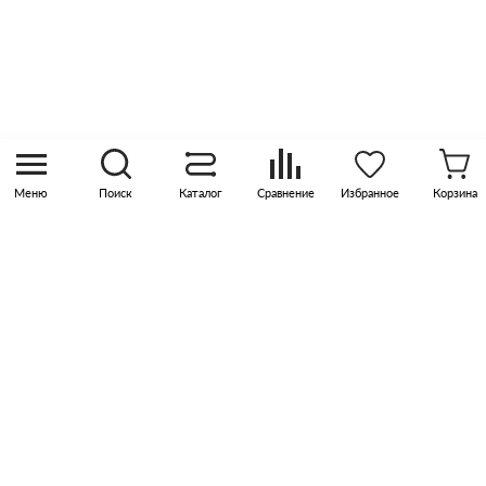
8 (800) 505 45 00
sales@pknika.ru
Москва, р-н Коммунарка, кв-л 35, 10, Бизнес-
квартал Прокшино, этаж 3, офис 315
Меню
Поиск
Каталог
Сравнение
Избранное
Корзина