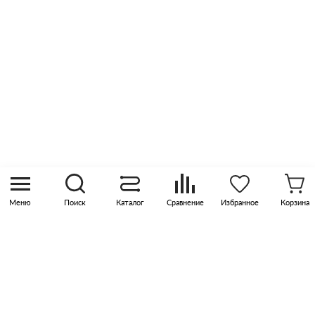
Оптовые продажи
Контакты
8 (800) 505 45 00
sales@pknika.ru
Москва, р-н Коммунарка, кв-л 35, 10, Бизнес-
квартал Прокшино, этаж 3, офис 315
Меню
Поиск
Каталог
Сравнение
Избранное
Корзина