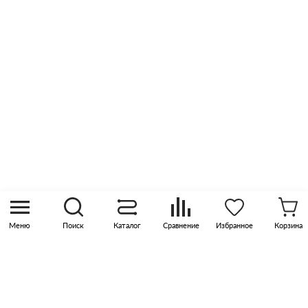
Отзывы
Оптовые продажи
Контакты
8 (800) 505 45 00
sales@pknika.ru
Москва, р-н Коммунарка, кв-л 35, 10, Бизнес-
квартал Прокшино, этаж 3, офис 315
Меню
Поиск
Каталог
Сравнение
Избранное
Корзина