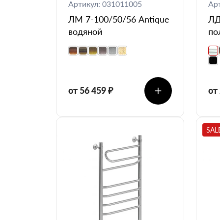
Артикул: 031011005
Ар
ЛМ 7-100/50/56 Antique
ЛД
водяной
по
от 56 459 ₽
от
SAL