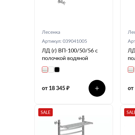
Лесенка
Ле
Артикул: 039041005
Ар
ЛД (г) ВП-100/50/56 с
ЛД
полочкой водяной
по
от 18 345 ₽
от
SALE
SAL