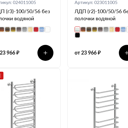
тикул: 024011005
Артикул: 023011005
П (г3)-100/50/56 без
ЛДП (г2)-100/50/56 б
лочки водяной
полочки водяной
 23 966 ₽
от 23 966 ₽
E