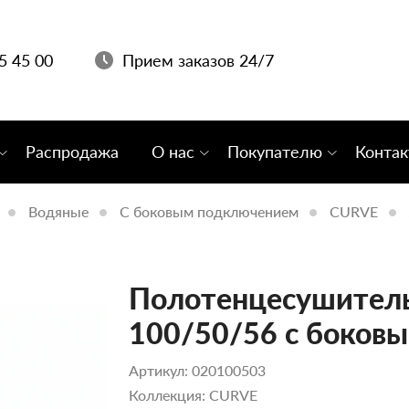
05 45 00
Прием заказов 24/7
Распродажа
О нас
Покупателю
Конта
Водяные
С боковым подключением
CURVE
Полотенцесушитель
100/50/56 с боков
Артикул: 020100503
Коллекция: CURVE