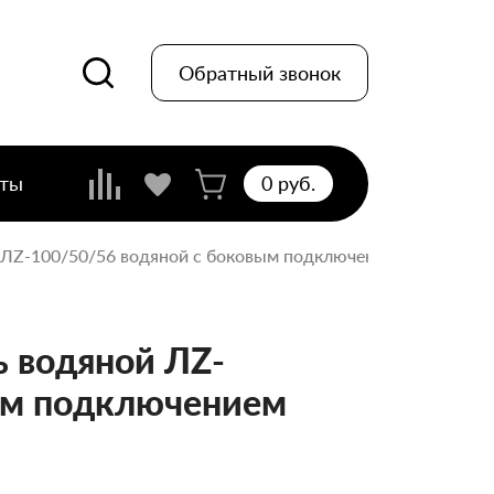
Обратный звонок
кты
0 pуб.
ЛZ-100/50/56 водяной с боковым подключенем
 водяной ЛZ-
ым подключением