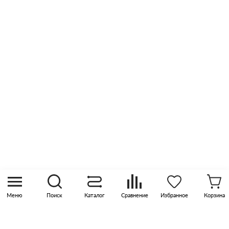
Сертификаты
Отзывы
Оптовые продажи
Контакты
8 (800) 505 45 00
sales@pknika.ru
Москва, р-н Коммунарка, кв-л 35, 10, Бизнес-
квартал Прокшино, этаж 3, офис 315
Меню
Поиск
Каталог
Сравнение
Избранное
Корзина