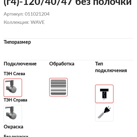
(г4)-120/40/47 без полочки
Артикул: 011021204
Коллекция: WAVE
Типоразмер
Подключение
Обработка
Тип
подключения
ТЭН Слева
ТЭН Справа
Окраска
Без окраски