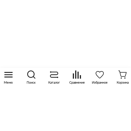
Оптовые продажи
Контакты
8 (800) 505 45 00
sales@pknika.ru
Москва, р-н Коммунарка, кв-л 35, 10, Бизнес-
квартал Прокшино, этаж 3, офис 315
Меню
Поиск
Каталог
Сравнение
Избранное
Корзина