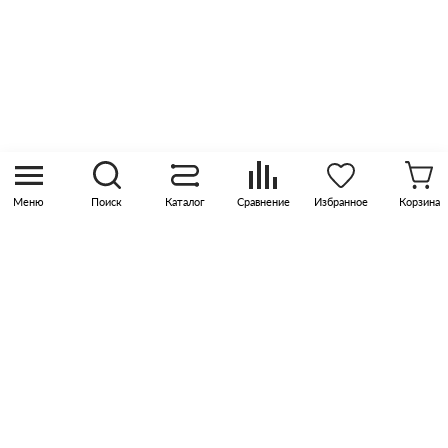
8 (800) 505 45 00
sales@pknika.ru
Москва, р-н Коммунарка, кв-л 35, 10, Бизнес-
квартал Прокшино, этаж 3, офис 315
Меню
Поиск
Каталог
Сравнение
Избранное
Корзина