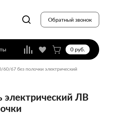
Обратный звонок
кты
0 pуб.
80/60/67 без полочки электрический
 электрический ЛВ
лочки