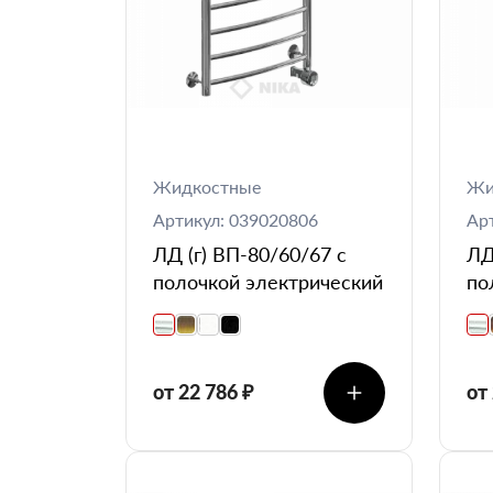
Жидкостные
Жи
Артикул: 039020806
Ар
ЛД (г) ВП-80/60/67 с
ЛД
полочкой электрический
по
от 22 786 ₽
от