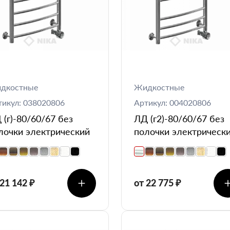
дкостные
Жидкостные
тикул: 038020806
Артикул: 004020806
 (г)-80/60/67 без
ЛД (г2)-80/60/67 без
лочки электрический
полочки электрическ
 21 142 ₽
от 22 775 ₽