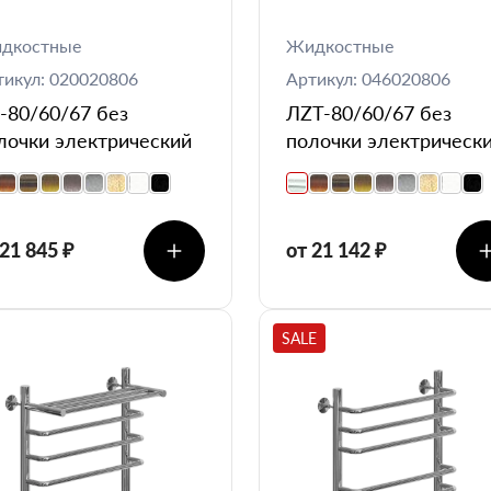
дкостные
Жидкостные
тикул: 020020806
Артикул: 046020806
-80/60/67 без
ЛZT-80/60/67 без
лочки электрический
полочки электрическ
 21 845 ₽
от 21 142 ₽
SALE