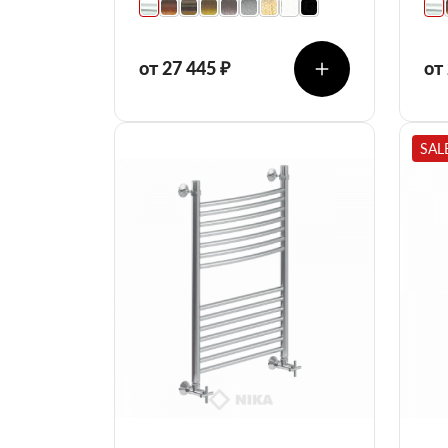
от 27 445 ₽
от
SAL