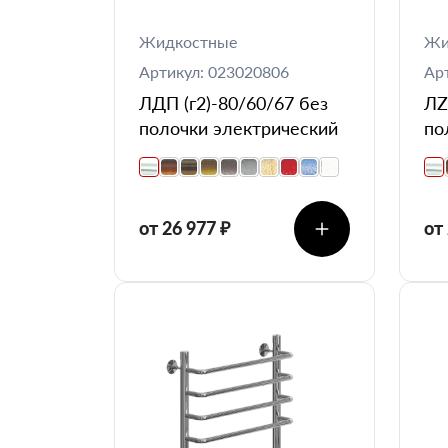
Жидкостные
Жи
Артикул: 023020806
Ар
ЛДП (г2)-80/60/67 без
ЛZ
полочки электрический
по
от 26 977 ₽
от