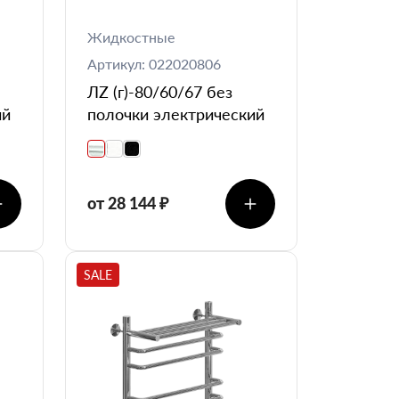
Жидкостные
Артикул: 022020806
ЛZ (г)-80/60/67 без
ий
полочки электрический
от 28 144 ₽
SALE