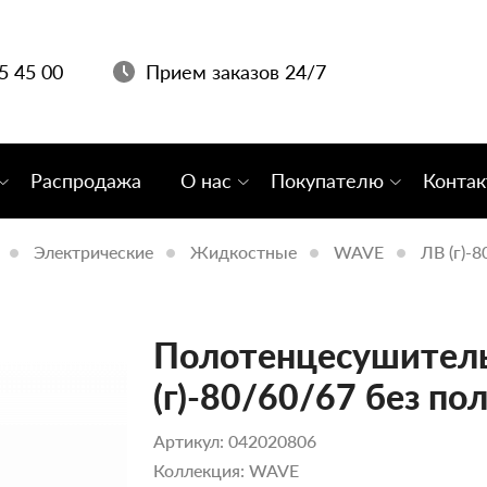
05 45 00
Прием заказов 24/7
Распродажа
О нас
Покупателю
Конта
Электрические
Жидкостные
WAVE
ЛВ (г)-
Полотенцесушитель
(г)-80/60/67 без по
Артикул: 042020806
Коллекция: WAVE