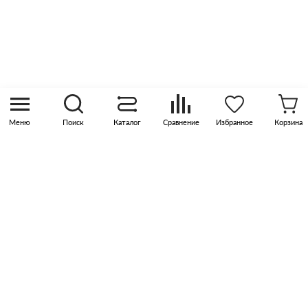
8 (800) 505 45 00
sales@pknika.ru
Москва, р-н Коммунарка, кв-л 35, 10, Бизнес-
квартал Прокшино, этаж 3, офис 315
Меню
Поиск
Каталог
Сравнение
Избранное
Корзина