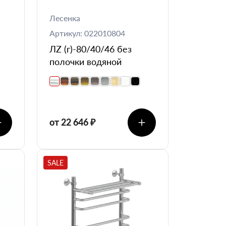
Лесенка
Артикул: 022010804
ЛZ (г)-80/40/46 без
полочки водяной
от 22 646 ₽
SALE