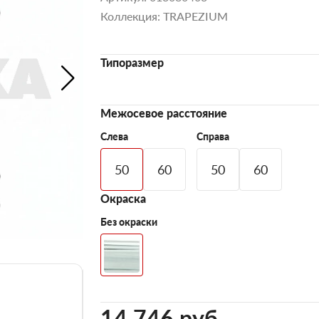
Коллекция: TRAPEZIUM
Типоразмер
Межосевое расстояние
Слева
Справа
50
60
50
60
Окраска
Без окраски
14 746 pуб.