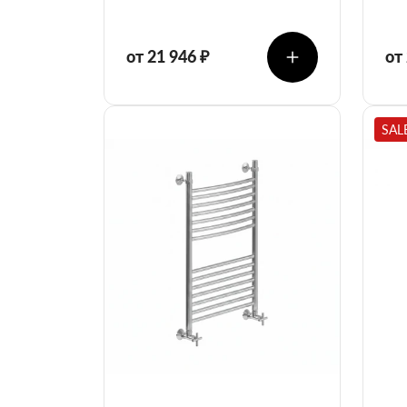
от 21 946 ₽
от
SAL