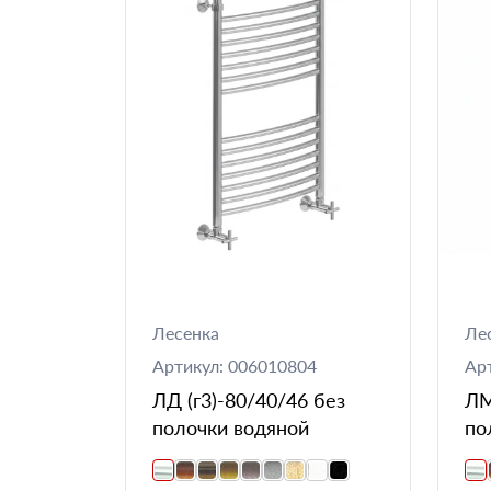
Лесенка
Ле
Артикул: 006010804
Ар
ЛД (г3)-80/40/46 без
ЛМ
полочки водяной
по