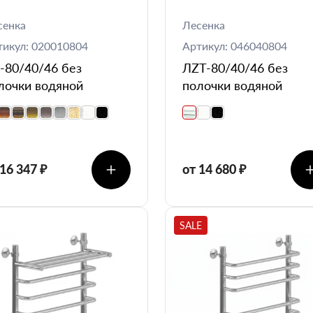
сенка
Лесенка
тикул: 020010804
Артикул: 046040804
-80/40/46 без
ЛZT-80/40/46 без
лочки водяной
полочки водяной
 16 347 ₽
от 14 680 ₽
SALE