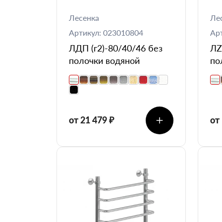
Лесенка
Ле
Артикул: 023010804
Ар
ЛДП (г2)-80/40/46 без
ЛZ
полочки водяной
по
от 21 479 ₽
от