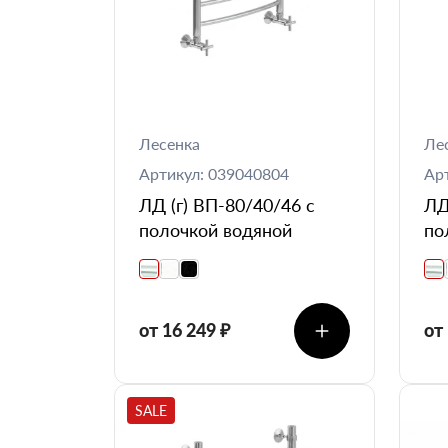
Лесенка
Ле
Артикул: 039040804
Ар
ЛД (г) ВП-80/40/46 с
ЛД
полочкой водяной
по
от 16 249 ₽
от
SALE