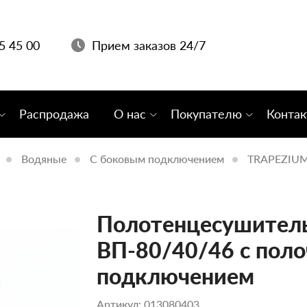
05 45 00
Прием заказов 24/7
Распродажа
О нас
Покупателю
Конта
Водяные
С боковым подключением
TRAPEZIU
Полотенцесушитель 
ВП-80/40/46 с поло
подключением
Артикул: 013080403