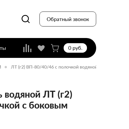
Обратный звонок
кты
0 pуб.
M
ЛТ (г2) ВП-80/40/46 с полочкой водяной с боковым п
водяной ЛТ (г2)
чкой с боковым