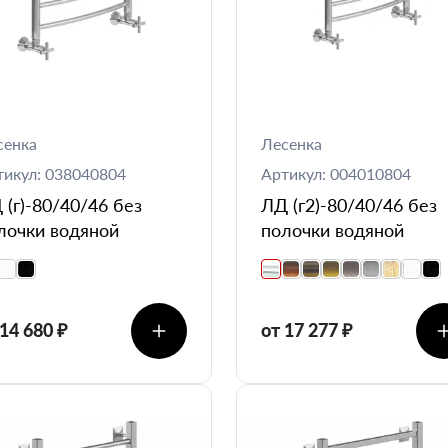
сенка
Лесенка
тикул: 038040804
Артикул: 004010804
 (г)-80/40/46 без
ЛД (г2)-80/40/46 без
лочки водяной
полочки водяной
 14 680 ₽
от 17 277 ₽