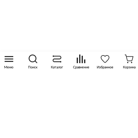
Контакты
8 (800) 505 45 00
sales@pknika.ru
Москва, р-н Коммунарка, кв-л 35, 10, Бизнес-
квартал Прокшино, этаж 3, офис 315
Меню
Поиск
Каталог
Сравнение
Избранное
Корзина