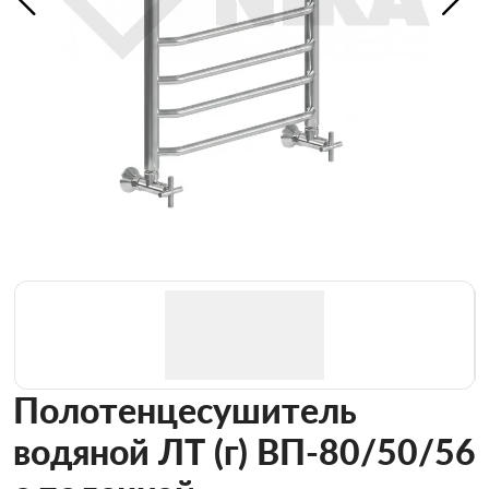
Полотенцесушитель
водяной ЛТ (г) ВП-80/50/56