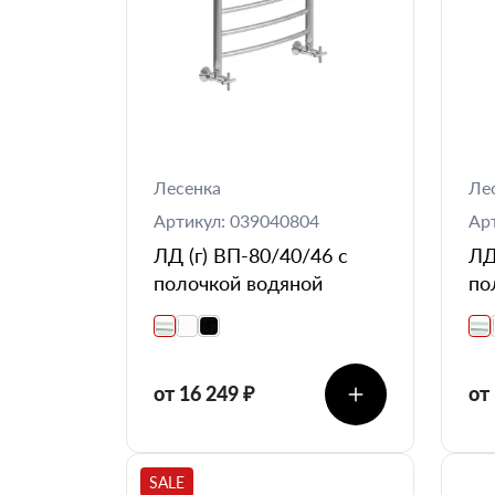
Лесенка
Ле
Артикул: 039040804
Ар
ЛД (г) ВП-80/40/46 с
ЛД
полочкой водяной
по
от 16 249 ₽
от
SALE