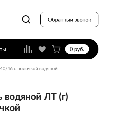
Обратный звонок
кты
0 pуб.
/40/46 с полочкой водяной
водяной ЛТ (г)
очкой