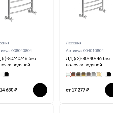
сенка
Лесенка
тикул: 038040804
Артикул: 004010804
 (г)-80/40/46 без
ЛД (г2)-80/40/46 без
лочки водяной
полочки водяной
 14 680 ₽
от 17 277 ₽