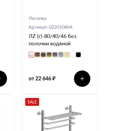
Лесенка
Артикул: 022010804
ЛZ (г)-80/40/46 без
полочки водяной
от 22 646 ₽
SALE