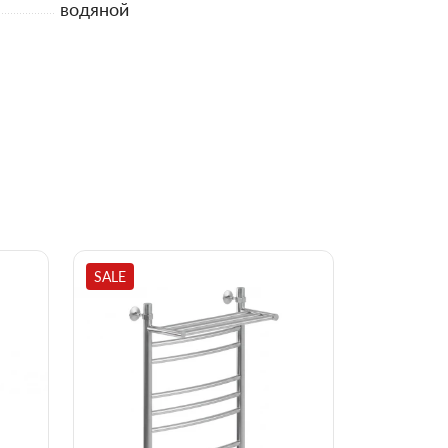
водяной
SALE