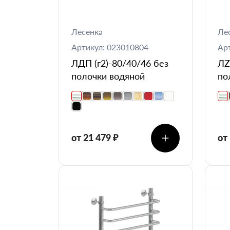
Лесенка
Ле
Артикул: 023010804
Ар
ЛДП (г2)-80/40/46 без
ЛZ
полочки водяной
по
от 21 479 ₽
от