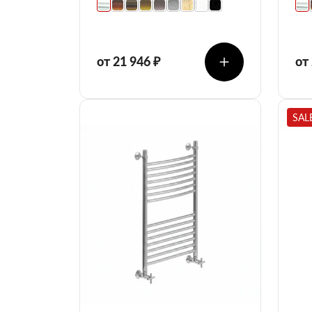
от 21 946 ₽
от
SAL