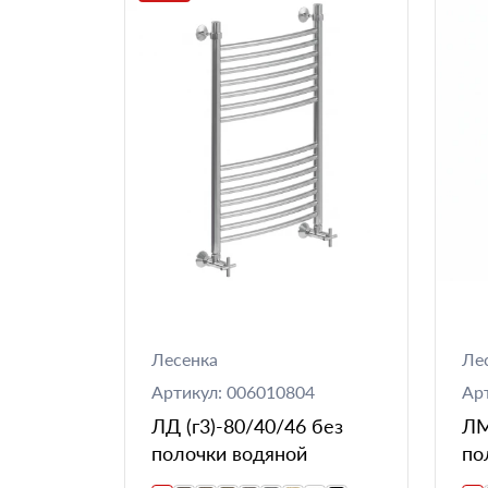
Лесенка
Ле
Артикул: 006010804
Ар
ЛД (г3)-80/40/46 без
ЛМ
полочки водяной
по