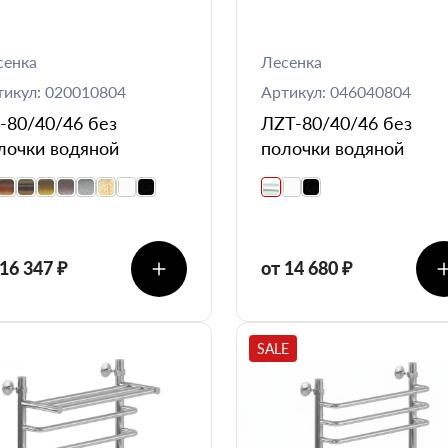
сенка
Лесенка
тикул: 020010804
Артикул: 046040804
-80/40/46 без
ЛZT-80/40/46 без
лочки водяной
полочки водяной
 16 347 ₽
от 14 680 ₽
SALE