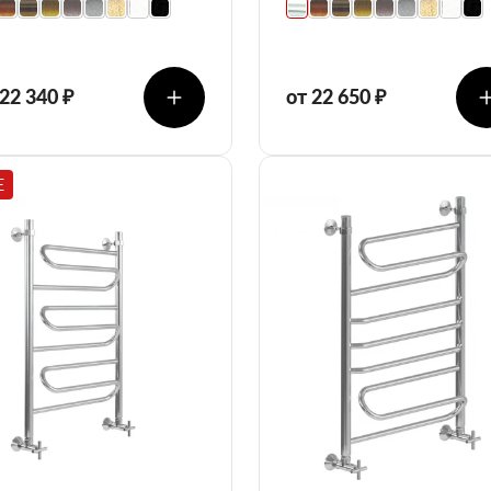
 22 340 ₽
от 22 650 ₽
E