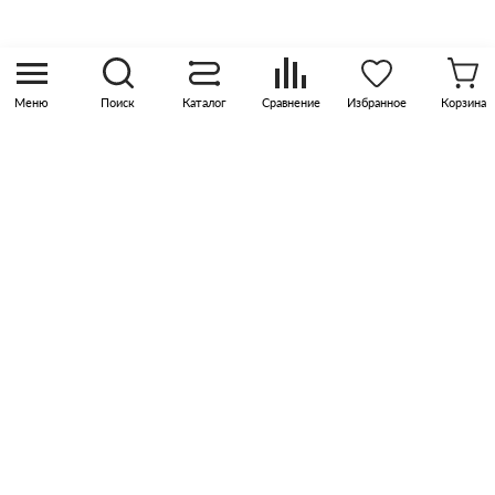
Москва, р-н Коммунарка, кв-л 35, 10, Бизнес-
квартал Прокшино, этаж 3, офис 315
Меню
Поиск
Каталог
Сравнение
Избранное
Корзина