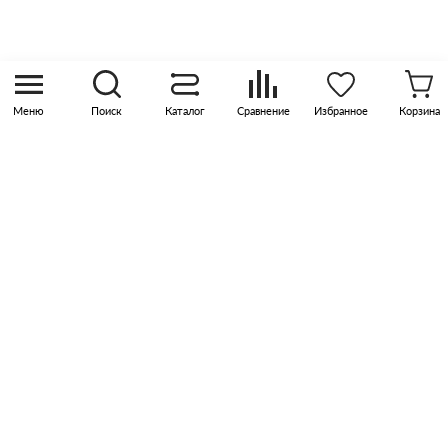
sales@pknika.ru
Москва, р-н Коммунарка, кв-л 35, 10, Бизнес-
квартал Прокшино, этаж 3, офис 315
Меню
Поиск
Каталог
Сравнение
Избранное
Корзина