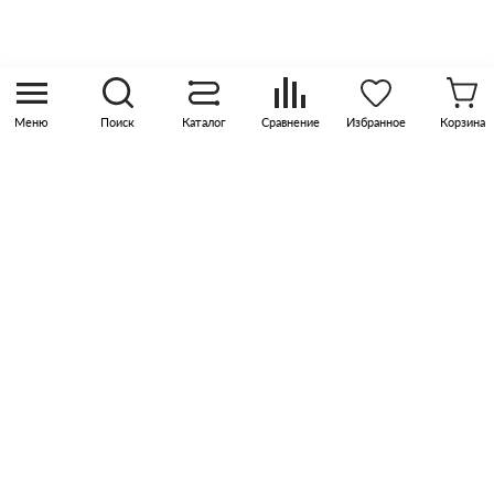
sales@pknika.ru
Москва, р-н Коммунарка, кв-л 35, 10, Бизнес-
квартал Прокшино, этаж 3, офис 315
Меню
Поиск
Каталог
Сравнение
Избранное
Корзина