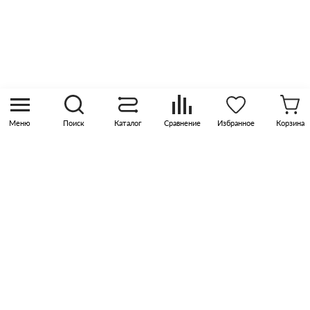
8 (800) 505 45 00
sales@pknika.ru
Москва, р-н Коммунарка, кв-л 35, 10, Бизнес-
квартал Прокшино, этаж 3, офис 315
Меню
Поиск
Каталог
Сравнение
Избранное
Корзина