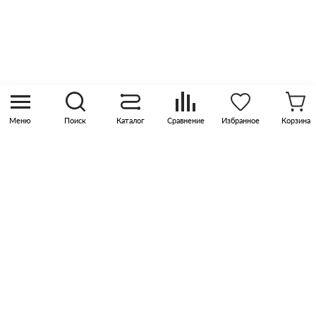
8 (800) 505 45 00
sales@pknika.ru
Москва, р-н Коммунарка, кв-л 35, 10, Бизнес-
квартал Прокшино, этаж 3, офис 315
Меню
Поиск
Каталог
Сравнение
Избранное
Корзина