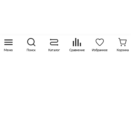
8 (800) 505 45 00
sales@pknika.ru
Москва, р-н Коммунарка, кв-л 35, 10, Бизнес-
квартал Прокшино, этаж 3, офис 315
Меню
Поиск
Каталог
Сравнение
Избранное
Корзина