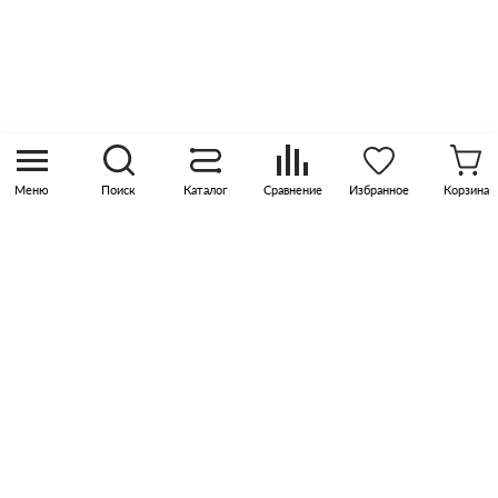
8 (800) 505 45 00
sales@pknika.ru
Москва, р-н Коммунарка, кв-л 35, 10, Бизнес-
квартал Прокшино, этаж 3, офис 315
Меню
Поиск
Каталог
Сравнение
Избранное
Корзина