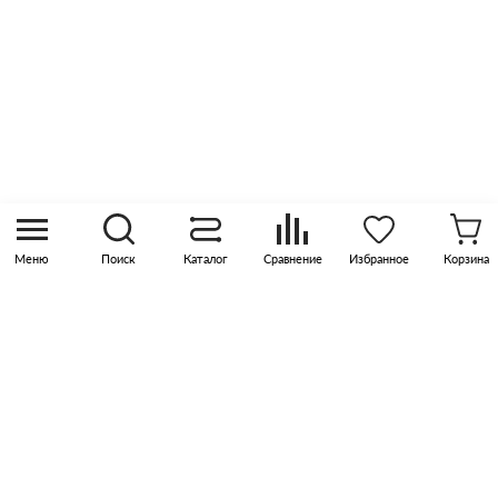
Контакты
8 (800) 505 45 00
sales@pknika.ru
Москва, р-н Коммунарка, кв-л 35, 10, Бизнес-
квартал Прокшино, этаж 3, офис 315
Меню
Поиск
Каталог
Сравнение
Избранное
Корзина