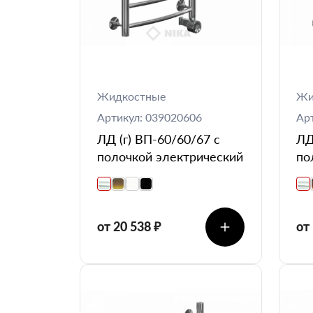
Жидкостные
Жи
Артикул: 039020606
Ар
ЛД (г) ВП-60/60/67 с
ЛД
полочкой электрический
по
от 20 538 ₽
от