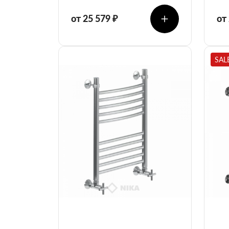
от 25 579 ₽
от
SAL