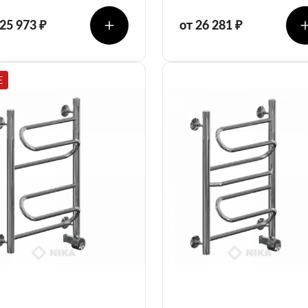
 25 973 ₽
от 26 281 ₽
E