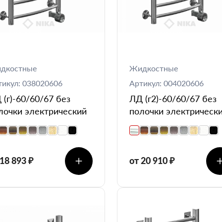
дкостные
Жидкостные
тикул: 038020606
Артикул: 004020606
 (г)-60/60/67 без
ЛД (г2)-60/60/67 без
лочки электрический
полочки электрическ
 18 893 ₽
от 20 910 ₽