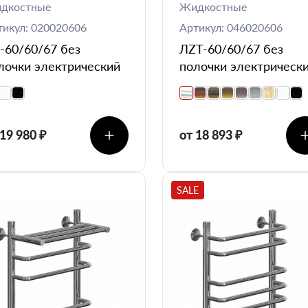
дкостные
Жидкостные
тикул: 020020606
Артикул: 046020606
-60/60/67 без
ЛZT-60/60/67 без
лочки электрический
полочки электрическ
 19 980 ₽
от 18 893 ₽
SALE