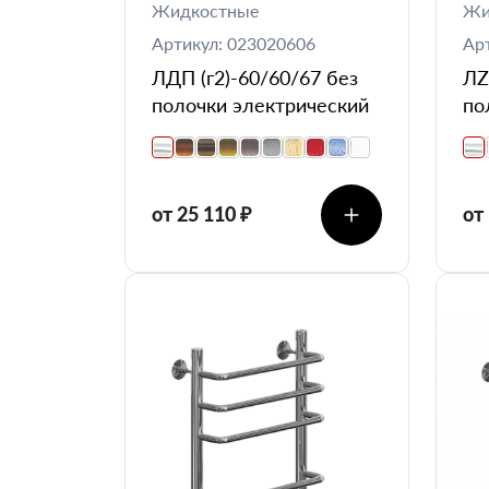
Жидкостные
Жи
Артикул: 023020606
Ар
ЛДП (г2)-60/60/67 без
ЛZ
полочки электрический
по
от 25 110 ₽
от