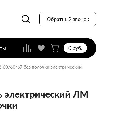
Обратный звонок
кты
0 pуб.
-60/60/67 без полочки электрический
 электрический ЛМ
очки