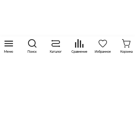
8 (800) 505 45 00
sales@pknika.ru
Москва, р-н Коммунарка, кв-л 35, 10, Бизнес-
квартал Прокшино, этаж 3, офис 315
Меню
Поиск
Каталог
Сравнение
Избранное
Корзина