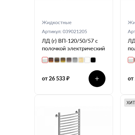
Жидкостные
Жи
Артикул: 039021205
Ар
ЛД (г) ВП-120/50/57 с
ЛД
полочкой электрический
по
от 26 533 ₽
от
ХИТ