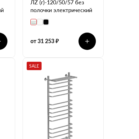
ЛZ (г)-120/50/57 без
ий
полочки электрический
от 31 253 ₽
SALE