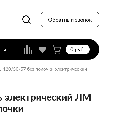
Обратный звонок
кты
0 pуб.
-120/50/57 без полочки электрический
 электрический ЛМ
лочки