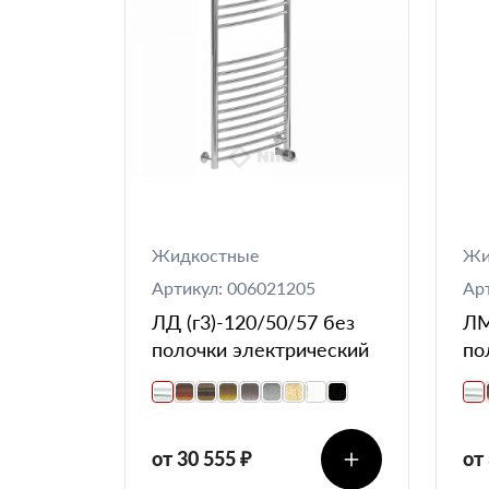
Жидкостные
Жи
Артикул: 006021205
Ар
ЛД (г3)-120/50/57 без
ЛМ
полочки электрический
по
от 30 555 ₽
от