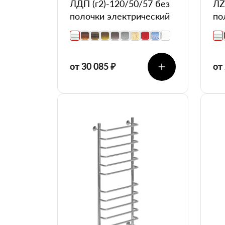
ЛДП (г2)-120/50/57 без
ЛZ
полочки электрический
по
от 30 085 ₽
от