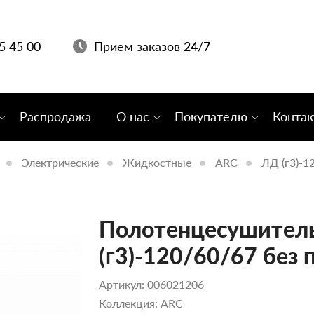
05 45 00
Прием заказов 24/7
Распродажа
О нас
Покупателю
Конта
Электрические
Жидкостные
ARC
ЛД (г3)-1
Полотенцесушитель
(г3)-120/60/67 без 
Артикул: 006021206
Коллекция: ARC