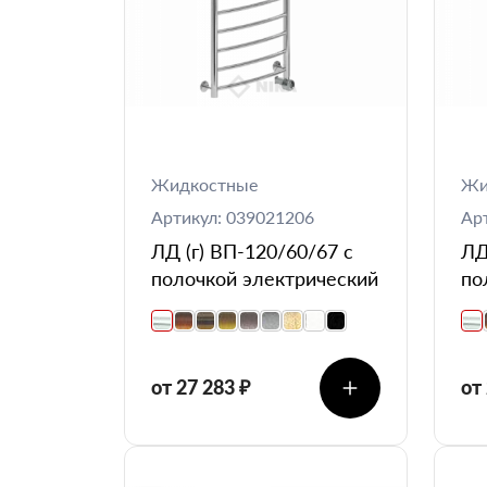
Жидкостные
Жи
Артикул: 039021206
Ар
ЛД (г) ВП-120/60/67 с
ЛД
полочкой электрический
по
от 27 283 ₽
от