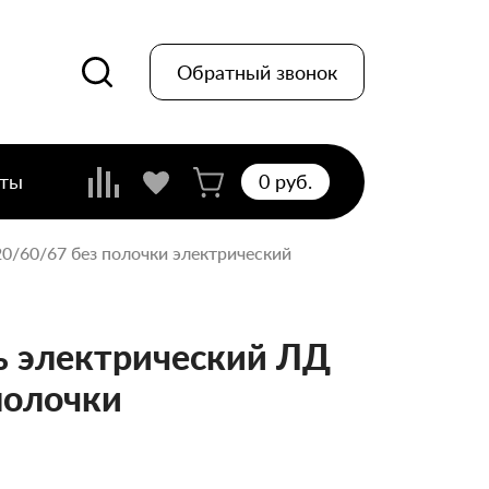
Обратный звонок
кты
0 pуб.
20/60/67 без полочки электрический
 электрический ЛД
полочки