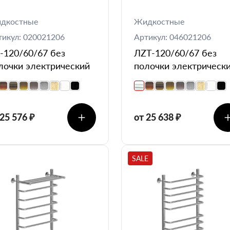
дкостные
Жидкостные
тикул: 020021206
Артикул: 046021206
-120/60/67 без
ЛZT-120/60/67 без
лочки электрический
полочки электрическ
 25 576 ₽
от 25 638 ₽
SALE