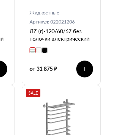
Жидкостные
Артикул: 022021206
ЛZ (г)-120/60/67 без
ий
полочки электрический
от 31 875 ₽
SALE