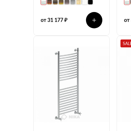
от 31 177 ₽
от
SAL