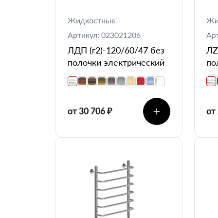
Жидкостные
Жи
Артикул: 023021206
Ар
ЛДП (г2)-120/60/47 без
ЛZ
полочки электрический
по
от 30 706 ₽
от