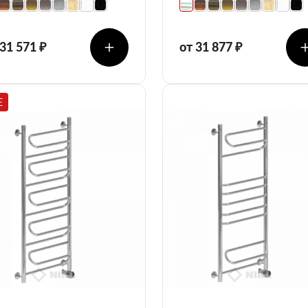
 31 571 ₽
от 31 877 ₽
E