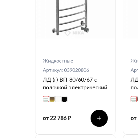
Жидкостные
Жи
Артикул: 039020806
Ар
ЛД (г) ВП-80/60/67 с
ЛД
полочкой электрический
по
от 22 786 ₽
от