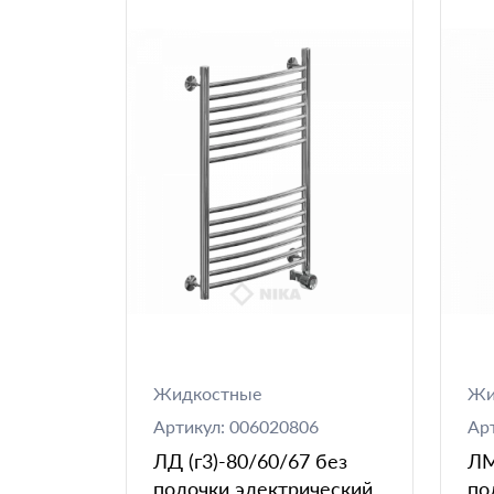
Жидкостные
Жи
Артикул: 006020806
Ар
ЛД (г3)-80/60/67 без
ЛМ
полочки электрический
по