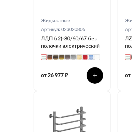
Жидкостные
Жи
Артикул: 023020806
Ар
ЛДП (г2)-80/60/67 без
ЛZ
полочки электрический
по
от 26 977 ₽
от