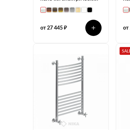
от 27 445 ₽
от
SAL