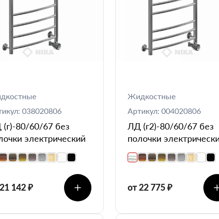
дкостные
Жидкостные
тикул: 038020806
Артикул: 004020806
 (г)-80/60/67 без
ЛД (г2)-80/60/67 без
лочки электрический
полочки электрическ
 21 142 ₽
от 22 775 ₽