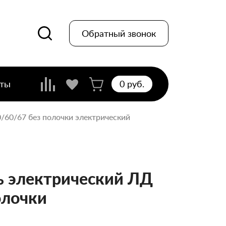
Обратный звонок
кты
0 pуб.
0/60/67 без полочки электрический
 электрический ЛД
олочки