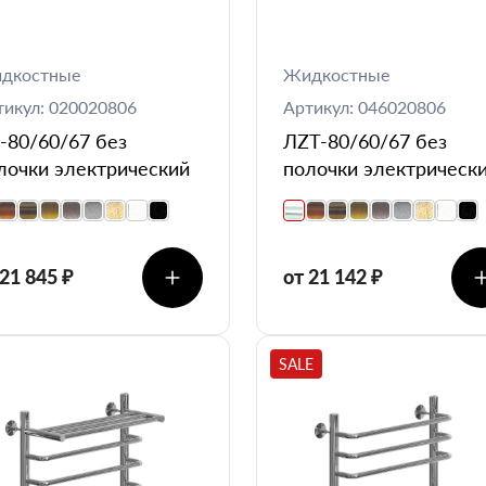
дкостные
Жидкостные
тикул: 020020806
Артикул: 046020806
-80/60/67 без
ЛZT-80/60/67 без
лочки электрический
полочки электрическ
 21 845 ₽
от 21 142 ₽
SALE