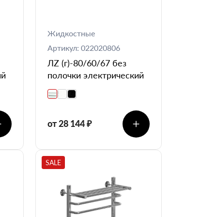
Жидкостные
Артикул: 022020806
ЛZ (г)-80/60/67 без
ий
полочки электрический
от 28 144 ₽
SALE