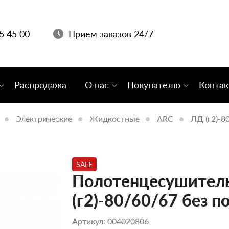
05 45 00
Прием заказов 24/7
Распродажа
О нас
Покупателю
Конта
Электрические
Жидкостные
ARC
ЛД (г2)-8
SALE
Полотенцесушитель
(г2)-80/60/67 без п
Артикул: 004020806