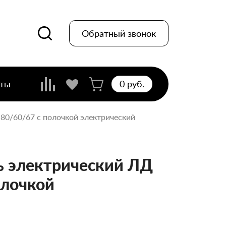
Обратный звонок
кты
0 pуб.
-80/60/67 с полочкой электрический
 электрический ЛД
олочкой