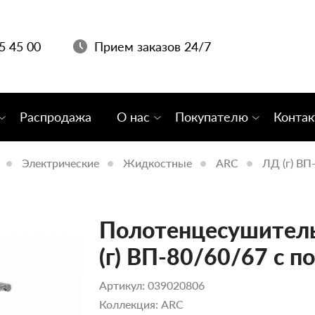
05 45 00
Прием заказов 24/7
Распродажа
О нас
Покупателю
Конта
Электрические
Жидкостные
ARC
ЛД (г) ВП
Полотенцесушитель
(г) ВП-80/60/67 с п
Артикул: 039020806
Коллекция: ARC