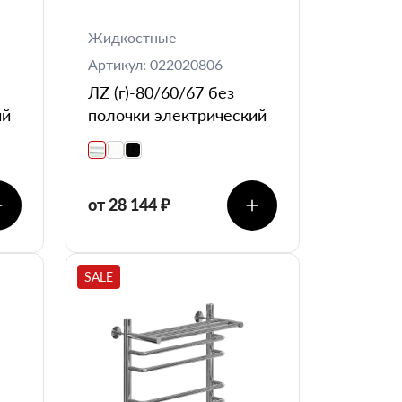
Жидкостные
Артикул: 022020806
ЛZ (г)-80/60/67 без
ий
полочки электрический
от 28 144 ₽
SALE