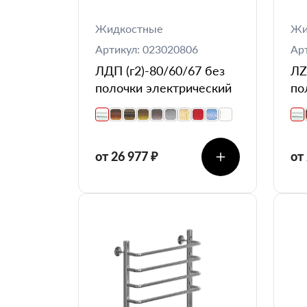
Жидкостные
Жи
Артикул: 023020806
Ар
ЛДП (г2)-80/60/67 без
ЛZ
полочки электрический
по
от 26 977 ₽
от