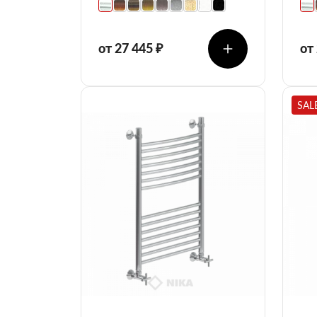
от 27 445 ₽
от
SAL