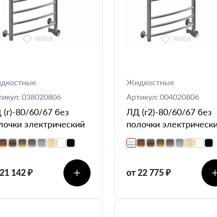
дкостные
Жидкостные
тикул: 038020806
Артикул: 004020806
 (г)-80/60/67 без
ЛД (г2)-80/60/67 без
лочки электрический
полочки электрическ
 21 142 ₽
от 22 775 ₽