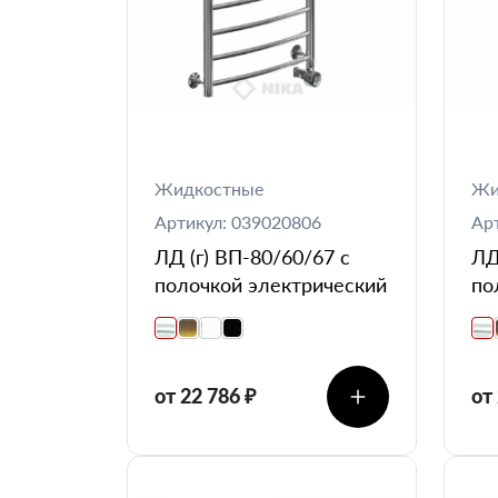
Жидкостные
Жи
Артикул: 039020806
Ар
ЛД (г) ВП-80/60/67 с
ЛД
полочкой электрический
по
от 22 786 ₽
от