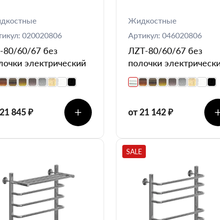
дкостные
Жидкостные
тикул: 020020806
Артикул: 046020806
-80/60/67 без
ЛZT-80/60/67 без
лочки электрический
полочки электрическ
 21 845 ₽
от 21 142 ₽
SALE