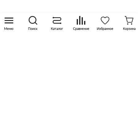
Москва, р-н Коммунарка, кв-л 35, 10, Бизнес-
квартал Прокшино, этаж 3, офис 315
Меню
Поиск
Каталог
Сравнение
Избранное
Корзина