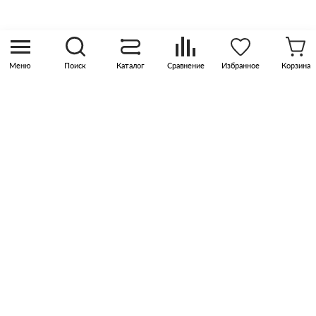
Москва, р-н Коммунарка, кв-л 35, 10, Бизнес-
квартал Прокшино, этаж 3, офис 315
Меню
Поиск
Каталог
Сравнение
Избранное
Корзина