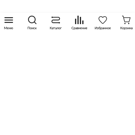
Москва, р-н Коммунарка, кв-л 35, 10, Бизнес-
квартал Прокшино, этаж 3, офис 315
Меню
Поиск
Каталог
Сравнение
Избранное
Корзина