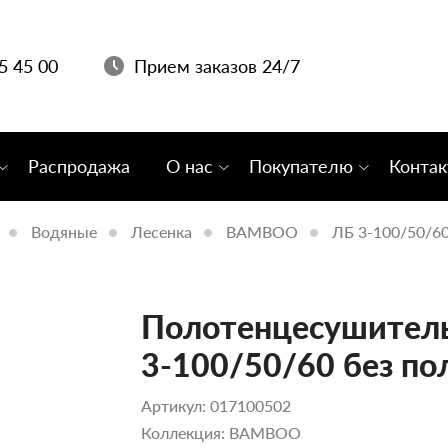
05 45 00
Прием заказов 24/7
Распродажа
О нас
Покупателю
Конта
Водяные
Лесенка
BAMBOO
ЛБ 3-100/50/60
Полотенцесушитель
3-100/50/60 без по
Артикул: 017100502
Коллекция: BAMBOO