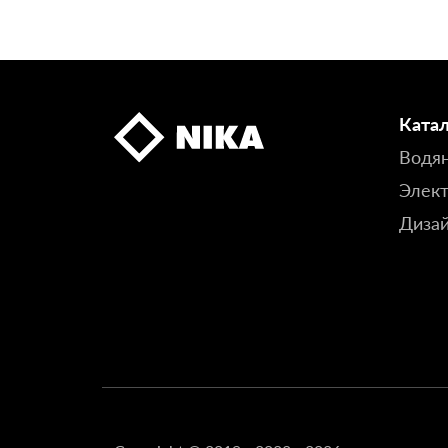
Ката
Водя
Элект
Диза