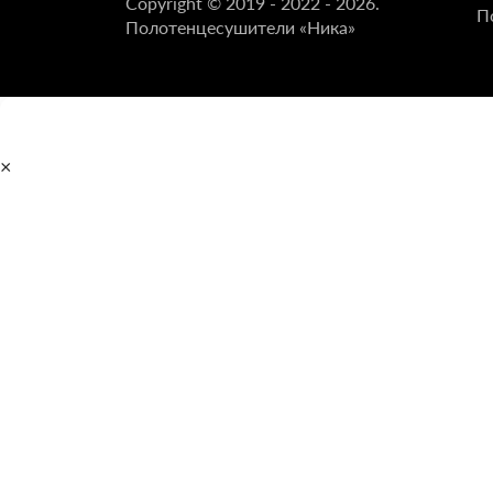
Copyright © 2019 - 2022 - 2026.
П
Полотенцесушители «Ника»
×
Главная
Полотенцесушители
Водяные
Электрические
Дизайн-радиаторы
Распродажа