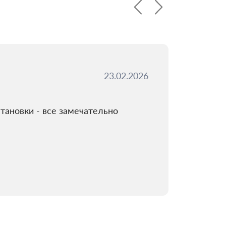
23.02.2026
тановки - все замечательно
Заказыв
(отдельн
Читать о