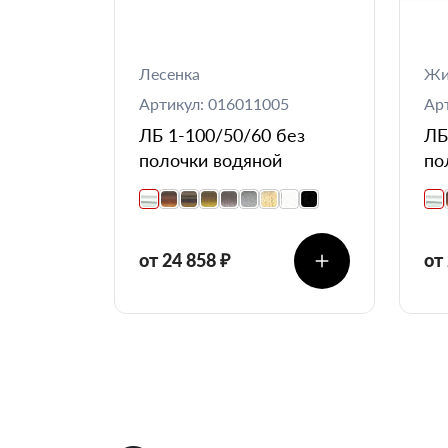
Лесенка
Жи
Артикул: 016011005
Ар
ЛБ 1-100/50/60 без
ЛБ
полочки водяной
по
от 24 858 ₽
от