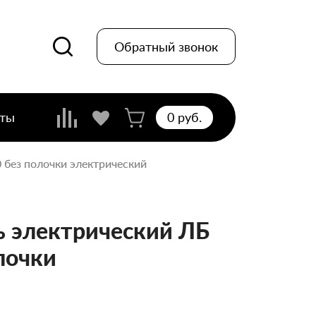
Обратный звонок
кты
0 pуб.
 без полочки электрический
 электрический ЛБ
лочки