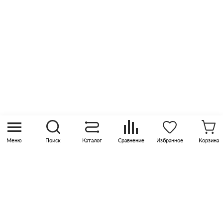
Оптовые продажи
Контакты
8 (800) 505 45 00
sales@pknika.ru
Москва, р-н Коммунарка, кв-л 35, 10, Бизнес-
квартал Прокшино, этаж 3, офис 315
Меню
Поиск
Каталог
Сравнение
Избранное
Корзина