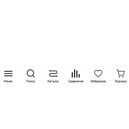
Оптовые продажи
Контакты
8 (800) 505 45 00
sales@pknika.ru
Москва, р-н Коммунарка, кв-л 35, 10, Бизнес-
квартал Прокшино, этаж 3, офис 315
Меню
Поиск
Каталог
Сравнение
Избранное
Корзина