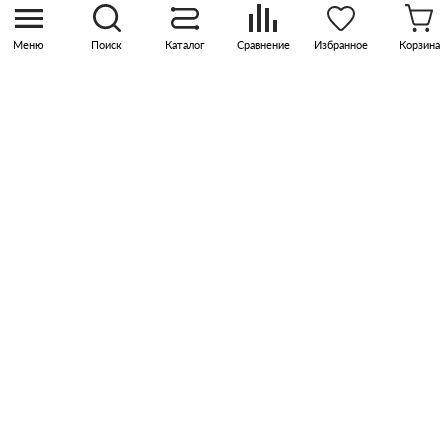
квартал Прокшино, этаж 3, офис 315
Меню
Поиск
Каталог
Сравнение
Избранное
Корзина