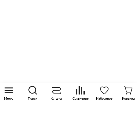
Отзывы
Оптовые продажи
Контакты
8 (800) 505 45 00
sales@pknika.ru
Москва, р-н Коммунарка, кв-л 35, 10, Бизнес-
квартал Прокшино, этаж 3, офис 315
Меню
Поиск
Каталог
Сравнение
Избранное
Корзина