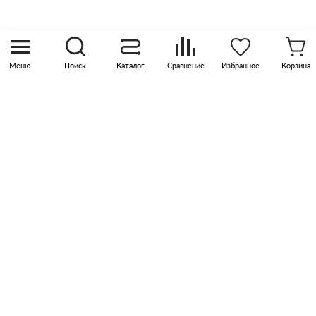
Москва, р-н Коммунарка, кв-л 35, 10, Бизнес-
квартал Прокшино, этаж 3, офис 315
Меню
Поиск
Каталог
Сравнение
Избранное
Корзина